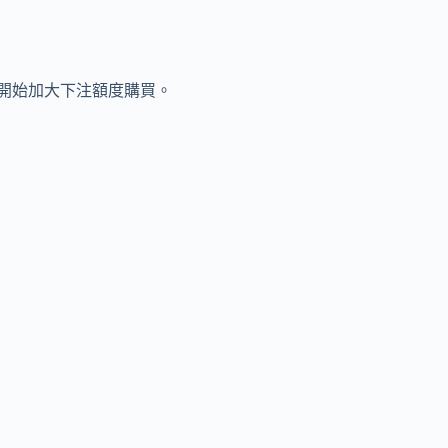
開始加大下注額度購買。