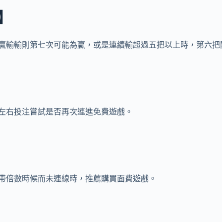
】
贏輸輸則第七次可能為贏，或是連續輸超過五把以上時，第六把
左右投注嘗試是否再次連進免費遊戲。
帶倍數時候而未連線時，推薦購買面費遊戲。
】