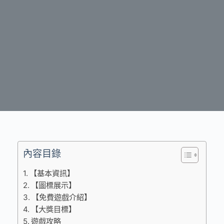
內容目錄
【基本資訊】
【圖標展示】
【免費遊戲介紹】
【大獎目標】
遊戲攻略