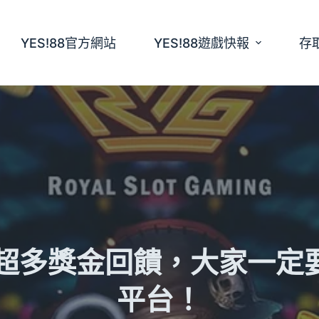
YES!88官方網站
YES!88遊戲快報
存
子超多獎金回饋，大家一定
平台！