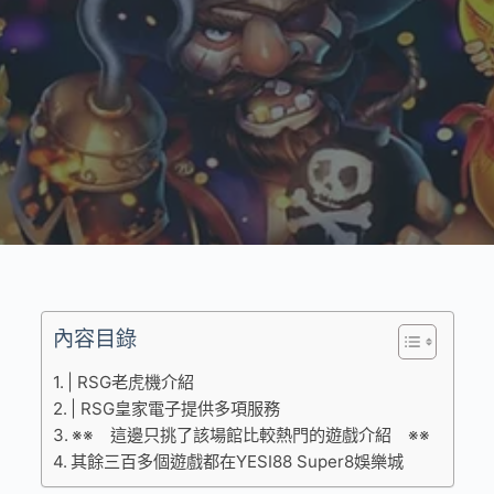
內容目錄
| RSG老虎機介紹
| RSG皇家電子提供多項服務
※※ 這邊只挑了該場館比較熱門的遊戲介紹 ※※
其餘三百多個遊戲都在YESI88 Super8娛樂城