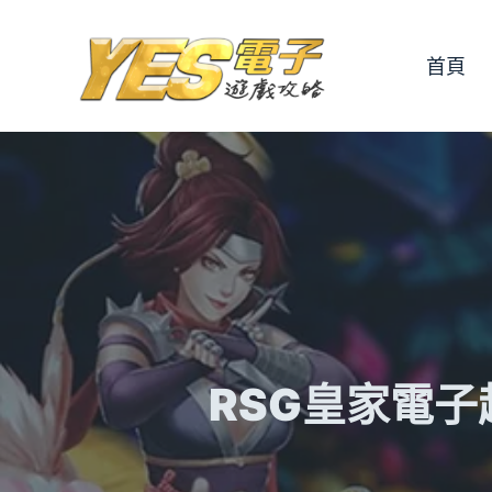
跳
至
首頁
主
要
內
容
RSG皇家電