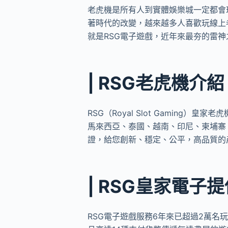
老虎機是所有人到實體娛樂城一定都會
著時代的改變，越來越多人喜歡玩線上
就是RSG電子遊戲，近年來最夯的雷
| RSG老虎機介紹
RSG（Royal Slot Gamin
馬來西亞、泰國、越南、印尼、柬埔寨
證，給您創新、穩定、公平，高品質的
| RSG皇家電子
RSG電子遊戲服務6年來已超過2萬名