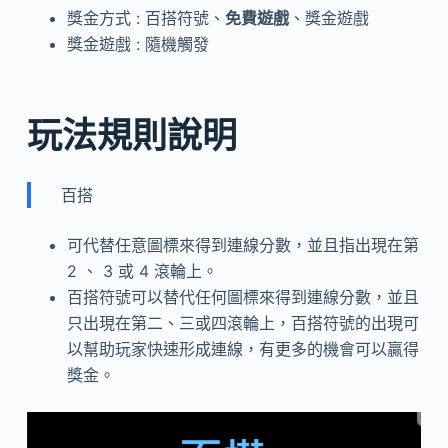
獎金方式 : 百搭符號、
免費遊戲
、獎金遊戲
獎金遊戲 : 隨機觸發
玩法規則說明
百搭
可代替任意圖標來得到連線分數，並且指出現在第
2 、 3 或 4 滾輪上。
百搭符號可以替代任何圖標來得到連線分數，並且
只出現在第二、三或四滾輪上，百搭符號的出現可
以幫助玩家快速形成連線，有更多的機會可以贏得
獎金。