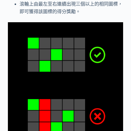
滾輪上由最左至右連續出現三個以上的相同圖標，
即可獲得該圖標的得分獎勵。