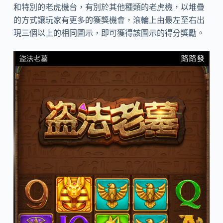
和特別的老虎機台，有別於其他種類的老虎機，以堆疊
的方式讓玩家有更多的獲獎機會，滾輪上由最左至右出
現三個以上的相同圖示，即可獲得該圖示的得分獎勵。