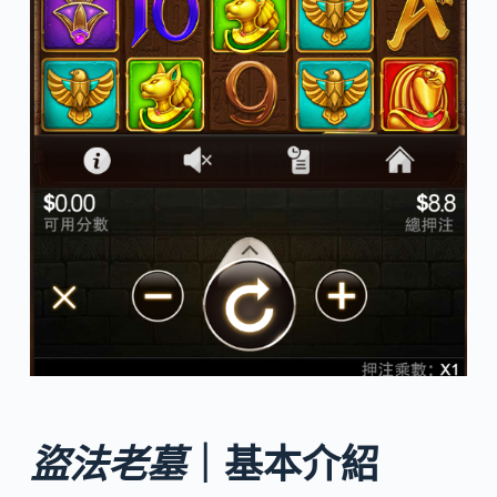
盜法老墓
｜基本介紹