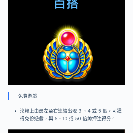
免費遊戲
滾輪上由最左至右連續出現 3 、4 或 5 個，可獲
得免份遊戲，與 5、10 或 50 倍總押注得分。