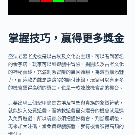
掌握技巧，贏得更多獎金
盜法老墓老虎機是以古埃及文化為主題，可以看到著名
的金字塔，玩家可以到遊戲中冒險，揭開埃及古老文化
的神秘面紗，充滿刺激冒險的異國體驗，為遊戲增添魅
力，而這款遊戲是路路發的賠付連線，玩家可以有更多
的機會獲得高額的獎金，也是一款連線機會高的機台。
只要出現三個聖甲蟲是古埃及神聖與貴族的象徵符號，
就能進入免費遊戲，而這款遊戲最有爆分的機會就是進
入免費遊戲，所以玩家必須把握好機會，判斷週期後，
再來加大注碼，當免費遊戲觸發，就有機會獲得高額的
爆分。