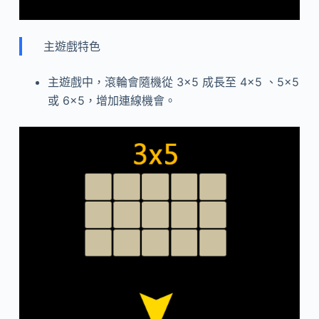
主遊戲特色
主遊戲中，滾輪會隨機從 3×5 成長至 4×5 、5×5
或 6×5，增加連線機會。