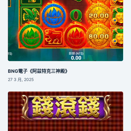
BNG電子《阿茲特克三神殿》
27 3 月, 2025