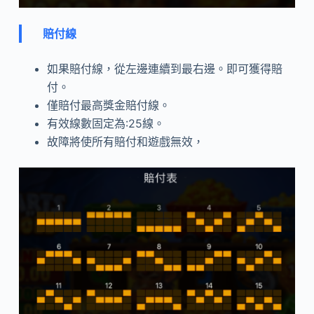
賠付線
如果賠付線，從左邊連續到最右邊。即可獲得賠
付。
僅賠付最高獎金賠付線。
有效線數固定為:25線。
故障將使所有賠付和遊戲無效，