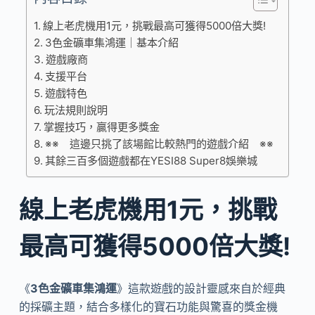
線上老虎機用1元，挑戰最高可獲得5000倍大獎!
3色金礦車集鴻運｜基本介紹
遊戲廠商
支援平台
遊戲特色
玩法規則說明
掌握技巧，贏得更多獎金
※※ 這邊只挑了該場館比較熱門的遊戲介紹 ※※
其餘三百多個遊戲都在YESI88 Super8娛樂城
線上老虎機用1元，挑戰
最高可獲得5000倍大獎!
《
3色金礦車集鴻運
》這款遊戲的設計靈感來自於經典
的採礦主題，結合多樣化的寶石功能與驚喜的獎金機