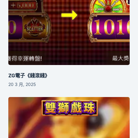
ZG電子《錢滾錢》
20 3 月, 2025