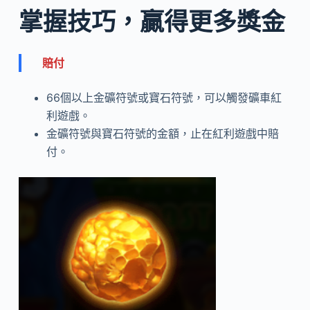
掌握技巧，贏得更多獎金
賠付
66個以上金礦符號或寶石符號，可以觸發礦車紅
利遊戲。
金礦符號與寶石符號的金額，止在紅利遊戲中賠
付。