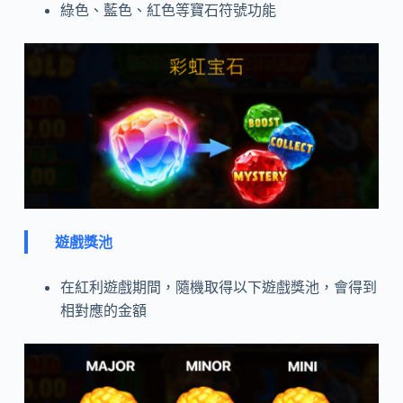
綠色、藍色、紅色等寶石符號功能
遊戲獎池
在紅利遊戲期間，隨機取得以下遊戲獎池，會得到
相對應的金額