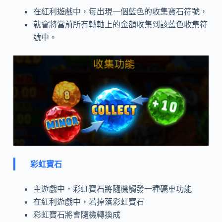
在紅利遊戲中，每出現一個藍色的收集寶石符號，
就會將當前所有轉軸上的金額收集到該藍色收集符
號中。
彩虹寶石
主遊戲中，彩虹寶石將隨機觸發一種礦車功能
在紅利遊戲中，若掉落彩虹寶石
彩虹寶石將會隨機轉換成