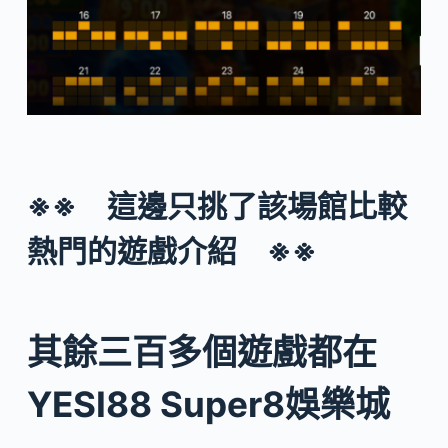
※※ 這邊只挑了該場館比較
熱門的遊戲介紹 ※※
其餘三百多個遊戲都在
YESI88 Super8娛樂城