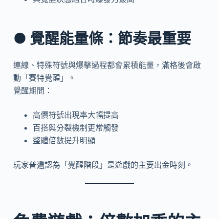
● 覺醒能量條：節奏最重要
連線、特殊符號與爆擊過程都會累積能量，滿格後會啟
動「賽特覺醒」。
覺醒期間：
高價符號出現率大幅提高
百搭與分裂機制更常觸發
整體倍數提升明顯
玩家普遍認為「覺醒階段」是遊戲的主要出金時刻。