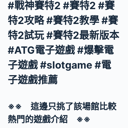
#戰神賽特2 #賽特2 #賽
特2攻略 #賽特2教學 #賽
特2試玩 #賽特2最新版本
#ATG電子遊戲 #爆擊電
子遊戲 #slotgame #電
子遊戲推薦
※※ 這邊只挑了該場館比較
熱門的遊戲介紹 ※※