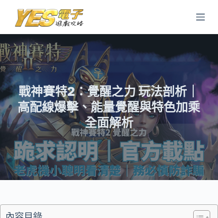
跳
至
主
要
內
容
戰神賽特2：覺醒之力 玩法剖析｜
高配線爆擊、能量覺醒與特色加乘
全面解析
內容目錄