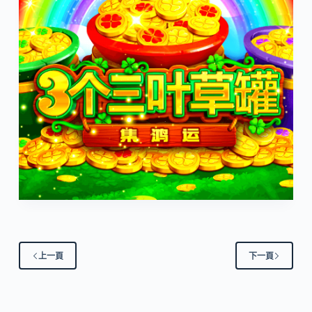
上一頁
下一頁