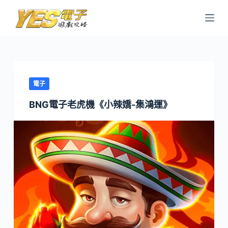
跳
至
主
要
內
容
電子
BNG電子老虎機《小辣嬌-集鴻運》