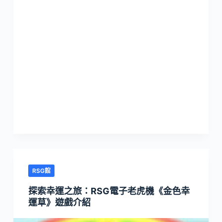
RSG館
探索幸運之旅：RSG電子老虎機《金色幸
運草》遊戲介紹