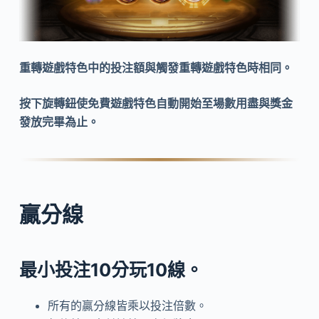
重轉遊戲特色中的投注額與觸發重轉遊戲特色時相同。
按下旋轉鈕使免費遊戲特色自動開始至場數用盡與獎金
發放完畢為止。
贏分線
最小投注10分玩10線。
所有的贏分線皆乘以投注倍數。