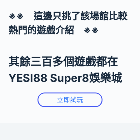
※※ 這邊只挑了該場館比較
熱門的遊戲介紹 ※※
其餘三百多個遊戲都在
YESI88 Super8娛樂城
立即試玩