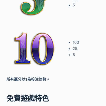
5
100
25
5
所有贏分以1為投注倍數。
免費遊戲特色