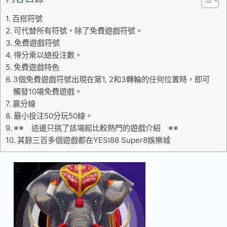
百搭符號
可代替所有符號，除了免費遊戲符號。
免費遊戲符號
得分乘以總投注數。
免費遊戲特色
3個免費遊戲符號出現在第1, 2和3轉輪的任何位置時，即可
觸發10場免費遊戲。
贏分線
最小投注50分玩50線。
※※ 這邊只挑了該場館比較熱門的遊戲介紹 ※※
其餘三百多個遊戲都在YESI88 Super8娛樂城