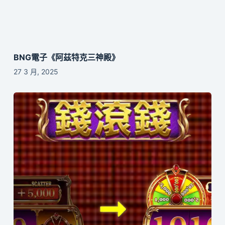
BNG電子《阿茲特克三神殿》
27 3 月, 2025