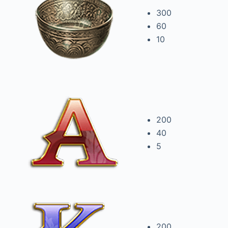
300
60
10
200
40
5
200