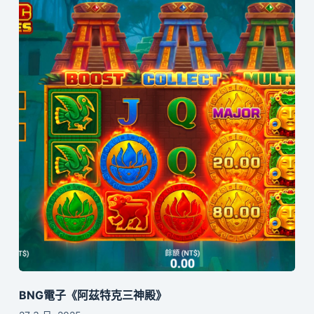
BNG電子《阿茲特克三神殿》