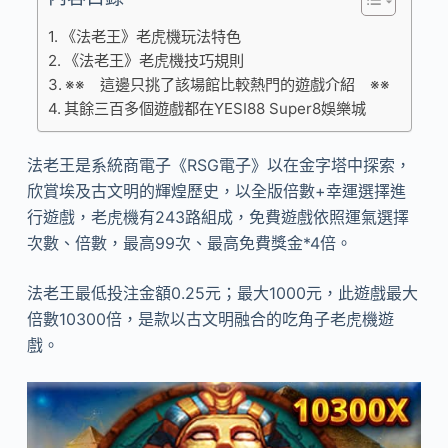
《法老王》老虎機玩法特色
《法老王》老虎機技巧規則
※※ 這邊只挑了該場館比較熱門的遊戲介紹 ※※
其餘三百多個遊戲都在YESI88 Super8娛樂城
法老王是系統商電子《RSG電子》以在金字塔中探索，
欣賞埃及古文明的輝煌歷史，以全版倍數+幸運選擇進
行遊戲，老虎機有243路組成，免費遊戲依照運氣選擇
次數、倍數，最高99次、最高免費獎金*4倍。
法老王最低投注金額0.25元；最大1000元，此遊戲最大
倍數10300倍，是款以古文明融合的吃角子老虎機遊
戲。