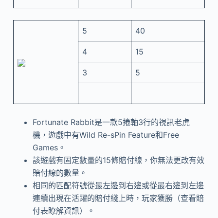
5
40
4
15
3
5
Fortunate Rabbit是一款5捲軸3行的視訊老虎
機，遊戲中有Wild Re-sPin Feature和Free
Games。
該遊戲有固定數量的15條賠付線，你無法更改有效
賠付線的數量。
相同的匹配符號從最左邊到右邊或從最右邊到左邊
連續出現在活躍的賠付綫上時，玩家獲勝（查看賠
付表瞭解資訊）。