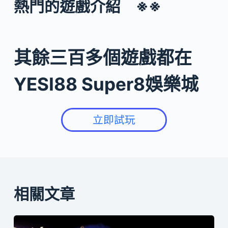
熱門的遊戲介紹 ※※
其餘三百多個遊戲都在
YESI88 Super8娛樂城
立即試玩
相關文章