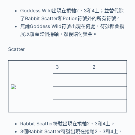
Goddess Wild出現在捲軸2、3和4上；並替代除
了Rabbit Scatter和Potion符號外的所有符號。
無論Goddess Wild符號出現在何處，符號都會擴
展以覆蓋整個捲軸，然後賠付獎金。
Scatter
3
2
Rabbit Scatter符號出現在捲軸2、3和4上。
3個Rabbit Scatter符號出現在捲軸2、3和4上，