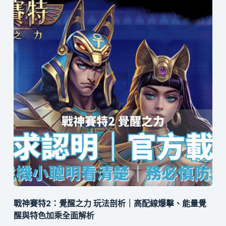
戰神賽特2：覺醒之力 玩法剖析｜高配線爆擊、能量覺
醒與特色加乘全面解析