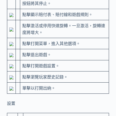
按鈕將其停止。
點擊顯示賠付表、賠付線和遊戲規則。
點擊激活或停用快速旋轉。一旦激活，旋轉速
度將增大。
點擊打開菜單，進入其他選項。
點擊退出遊戲。
點擊打開遊戲設置。
點擊瀏覽玩家歷史記錄。
單擊以打開出納。
設置