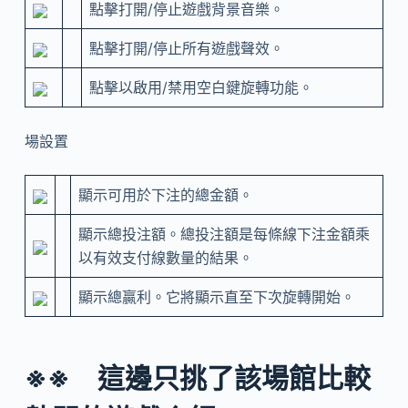
點擊打開/停止遊戲背景音樂。
點擊打開/停止所有遊戲聲效。
點擊以啟用/禁用空白鍵旋轉功能。
場設置
顯示可用於下注的總金額。
顯示總投注額。總投注額是每條線下注金額乘
以有效支付線數量的結果。
顯示總贏利。它將顯示直至下次旋轉開始。
※※ 這邊只挑了該場館比較