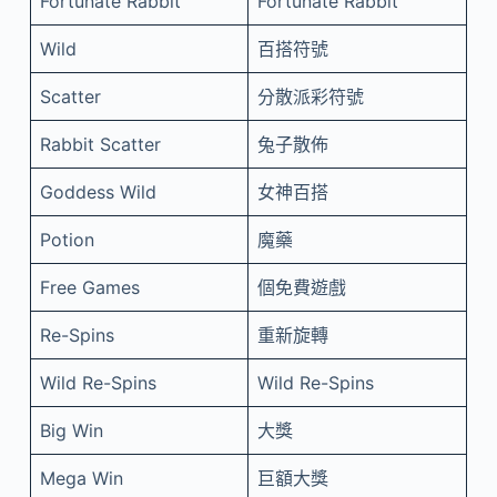
Fortunate Rabbit
Fortunate Rabbit
Wild
百搭符號
Scatter
分散派彩符號
Rabbit Scatter
兔子散佈
Goddess Wild
女神百搭
Potion
魔藥
Free Games
個免費遊戲
Re-Spins
重新旋轉
Wild Re-Spins
Wild Re-Spins
Big Win
大獎
Mega Win
巨額大獎