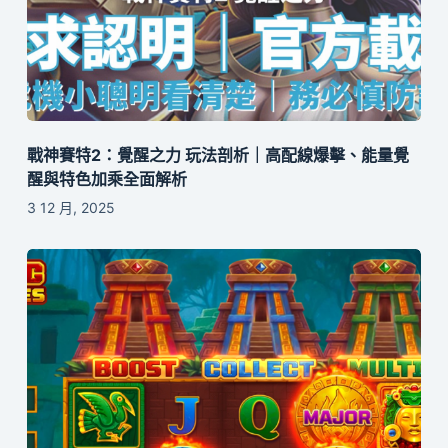
戰神賽特2：覺醒之力 玩法剖析｜高配線爆擊、能量覺
醒與特色加乘全面解析
3 12 月, 2025