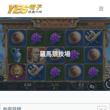
跳
至
主
要
內
容
羅馬競技場
內容目錄