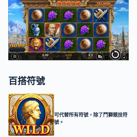
百搭符號
可代替所有符號，除了鬥獅競技符
號。