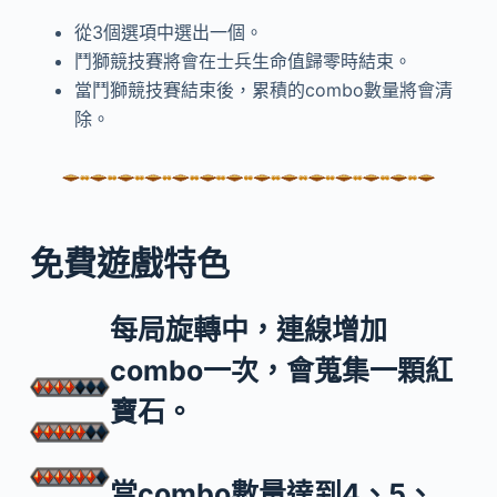
從3個選項中選出一個。
鬥獅競技賽將會在士兵生命值歸零時結束。
當鬥獅競技賽結束後，累積的combo數量將會清
除。
免費遊戲特色
每局旋轉中，連線增加
combo一次，會蒐集一顆紅
寶石。
當combo數量達到4、5、