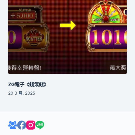
ZG電子《錢滾錢》
20 3 月, 2025