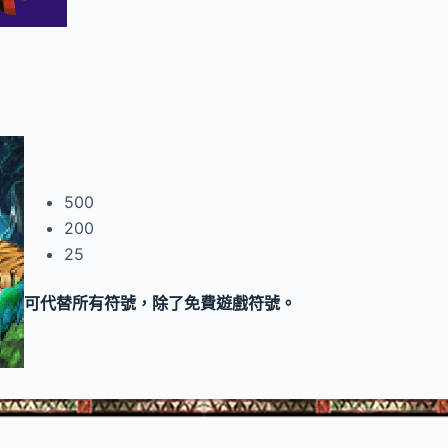
500
200
25
可代替所有符號，除了免費遊戲符號。