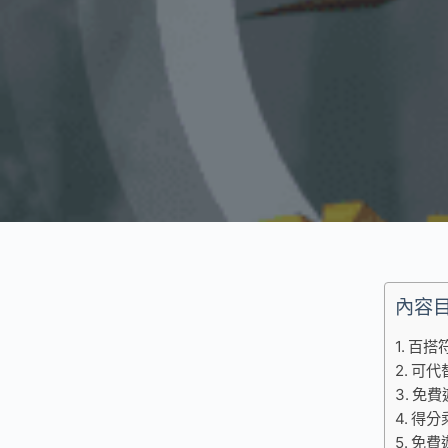
內容
百搭
可代
免費
得分
免費