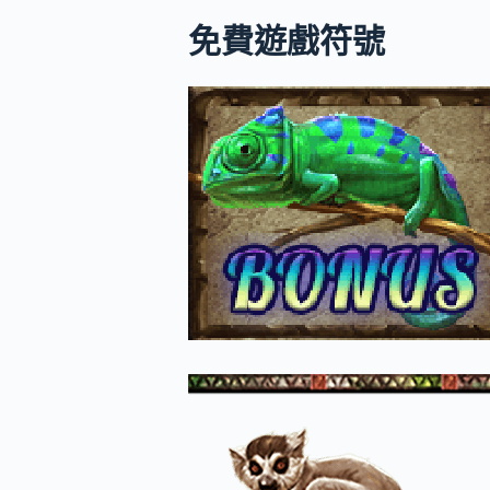
免費遊戲符號