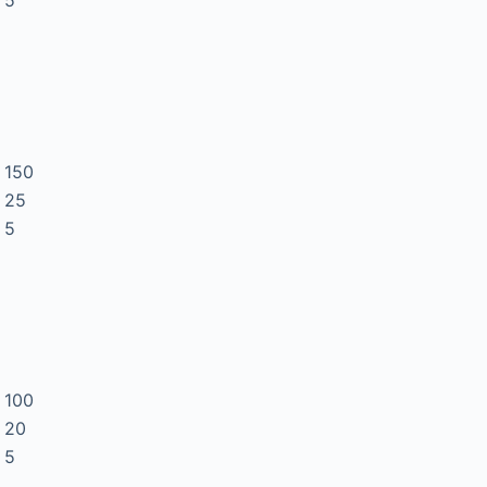
5
150
25
5
100
20
5