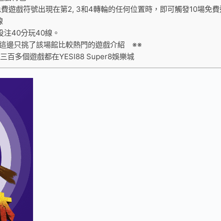
免費遊戲符號出現在第2, 3和4轉輪的任何位置時，即可觸發10場免
線
投注40分玩40線。
 這邊只挑了該場館比較熱門的遊戲介紹 ※※
三百多個遊戲都在YESI88 Super8娛樂城