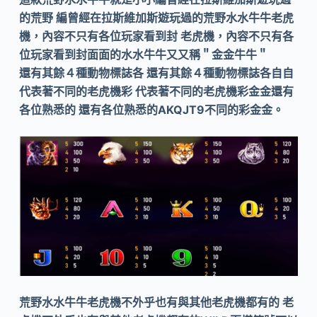
的荒野 編曾經在拉斯維加斯遊玩過的荒野水水牛牛老虎
機，內容不只有各位玩家看到封 老虎機，內容不只有各
位玩家看到封面面的水水牛牛又又稱＂金金牛牛＂
還有其餘４種動物標誌各 還有其餘４種動物標誌各自自
代表著不同的老虎機彩 代表著不同的老虎機彩金金還有
各位熟悉的 還有各位熟悉的AKQJT9不同的彩金金。
荒野水水牛牛老虎機不外乎也有與其他老虎機都有的 老