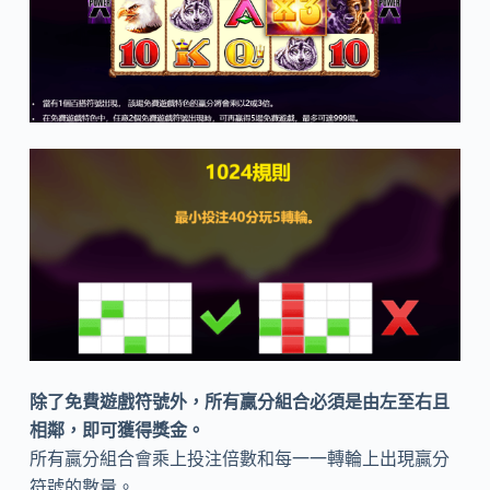
除了免費遊戲符號外，所有贏分組合必須是由左至右且
相鄰，即可獲得獎金。
所有贏分組合會乘上投注倍數和每一一轉輪上出現贏分
符號的數量。