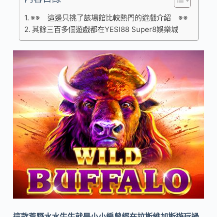
※※ 這邊只挑了該場館比較熱門的遊戲介紹 ※※
其餘三百多個遊戲都在YESI88 Super8娛樂城
這款荒野水水牛牛就是小小編曾經在拉斯維加斯遊玩過