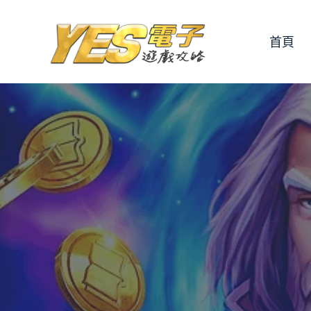
跳
至
首頁
主
要
內
容