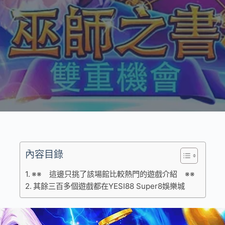
內容目錄
※※ 這邊只挑了該場館比較熱門的遊戲介紹 ※※
其餘三百多個遊戲都在YESI88 Super8娛樂城