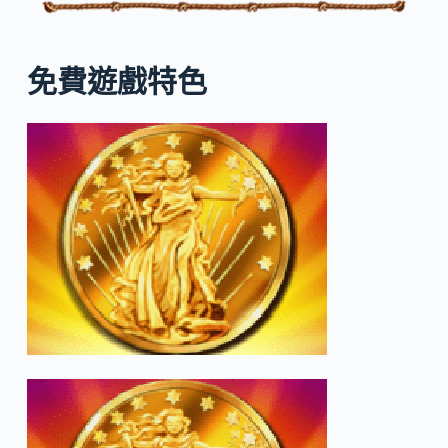
免費遊戲特色