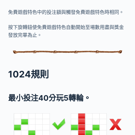
免費遊戲特色中的投注額與觸發免費遊戲特色時相同。
按下旋轉鈕使免費遊戲特色自動開始至場數用盡與獎金
發放完畢為止。
1024規則
最小投注40分玩5轉輪。