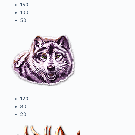
150
100
50
120
80
20