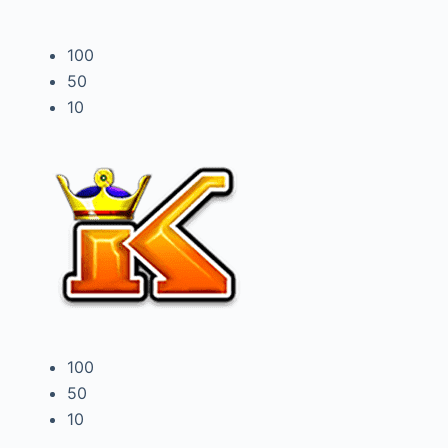
100
50
10
100
50
10