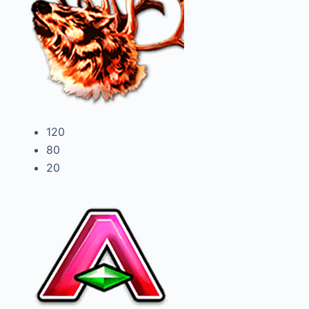
120
80
20