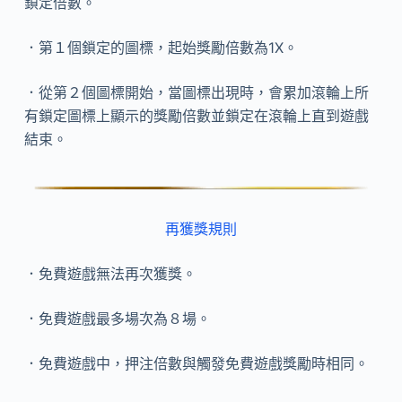
鎖定倍數。
．第１個鎖定的圖標，起始獎勵倍數為1X。
．從第２個圖標開始，當圖標出現時，會累加滾輪上所
有鎖定圖標上顯示的獎勵倍數並鎖定在滾輪上直到遊戲
結束。
再獲獎規則
．免費遊戲無法再次獲獎。
．免費遊戲最多場次為８場。
．免費遊戲中，押注倍數與觸發免費遊戲獎勵時相同。