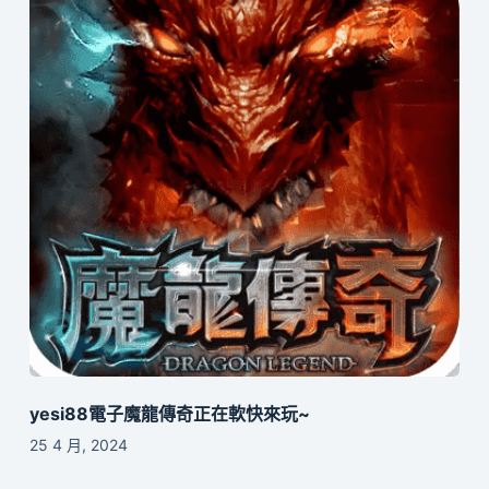
yesi88電子魔龍傳奇正在軟快來玩~
25 4 月, 2024