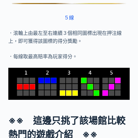
５線
．滾輪上由最左至右連續３個相同圖標出現在押注線
上，即可獲得該圖標的得分獎勵。
．每線取最高賠率為玩家得分。
※※ 這邊只挑了該場館比較
熱門的遊戲介紹 ※※