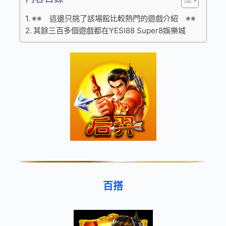
※※ 這邊只挑了該場館比較熱門的遊戲介紹 ※※
其餘三百多個遊戲都在YESI88 Super8娛樂城
百搭