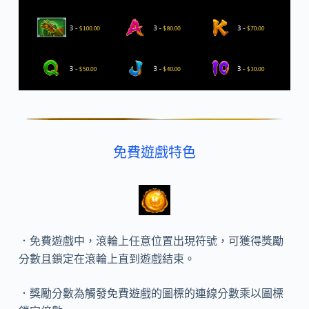
免費遊戲特色
．免費遊戲中，滾輪上任意位置出現符號，可獲得獎勵
分數且鎖定在滾輪上直到遊戲結束。
．獎勵分數為觸發免費遊戲的圖標的連線分數乘以圖標