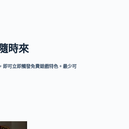
隨時來
，即可立即觸發免費遊戲特色。最少可