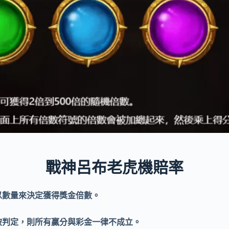
戰神呂布老虎機賠率
以數量來決定獲得獎金倍數。
被判定，則所有贏分與彩金一律不成立。