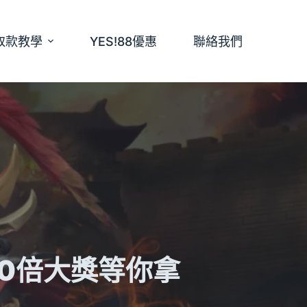
取款教學
YES!88優惠
聯絡我們
00倍大獎等你拿