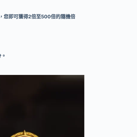
您即可獲得2倍至500倍的隨機倍
分。