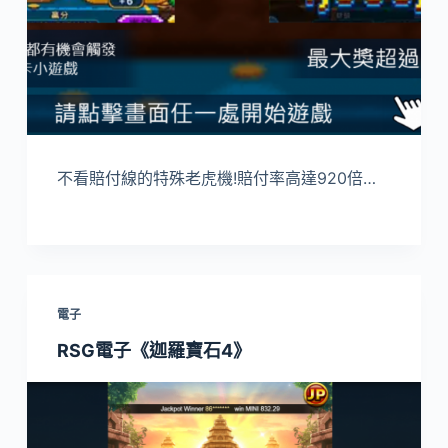
不看賠付線的特殊老虎機!賠付率高達920倍…
電子
RSG電子《迦羅寶石4》