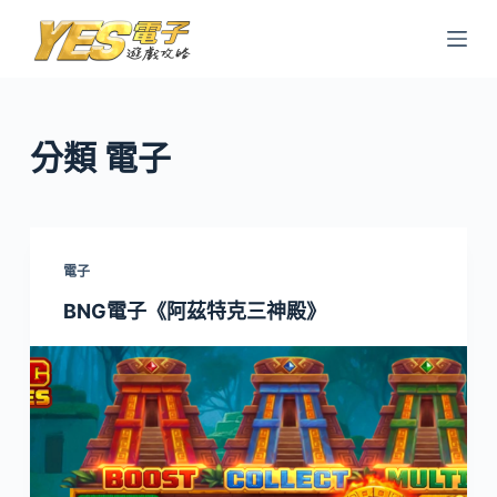
跳
至
主
要
內
分類
電子
容
電子
BNG電子《阿茲特克三神殿》